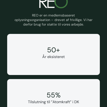
REO er en medlemsbaseret
oplysningsorganisation – drevet af frivillige. Vi har
derfor brug for støtte til vores arbejde.
50
+
År eksisteret
55
%
Tilslutning til ”Atomkraft” i DK