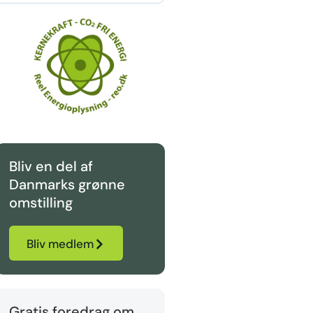
Bliv en del af
Danmarks grønne
omstilling
Bliv medlem
Gratis foredrag om