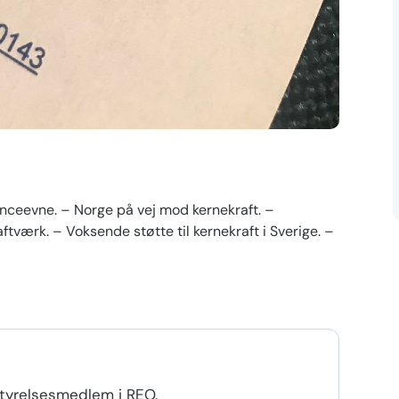
enceevne. – Norge på vej mod kernekraft. –
tværk. – Voksende støtte til kernekraft i Sverige. –
estyrelsesmedlem i REO.