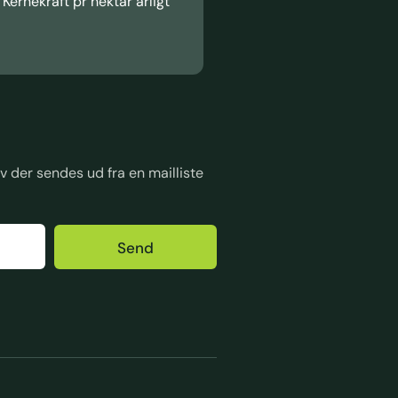
Kernekraft pr hektar årligt
 der sendes ud fra en mailliste
Send