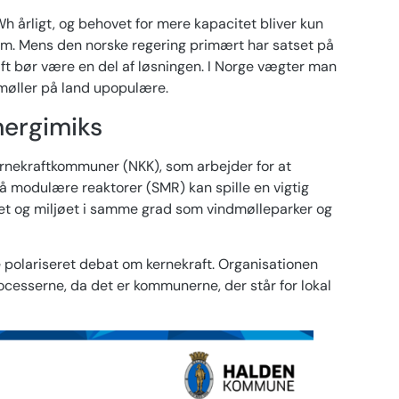
h årligt, og behovet for mere kapacitet bliver kun
frem. Mens den norske regering primært har satset på
raft bør være en del af løsningen. I Norge vægter man
dmøller på land upopulære.
nergimiks
rnekraftkommuner (NKK), som arbejder for at
å modulære reaktorer (SMR) kan spille en vigtig
imaet og miljøet i samme grad som vindmølleparker og
e polariseret debat om kernekraft. Organisationen
ocesserne, da det er kommunerne, der står for lokal