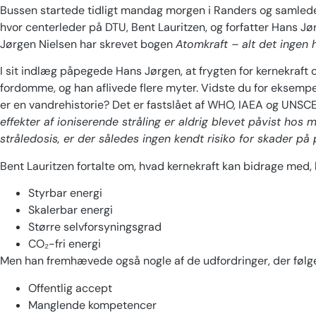
Bussen startede tidligt mandag morgen i Randers og samlede
hvor centerleder på DTU, Bent Lauritzen, og forfatter Hans Jør
Jørgen Nielsen har skrevet bogen
Atomkraft – alt det ingen h
I sit indlæg påpegede Hans Jørgen, at frygten for kernekraft 
fordomme, og han aflivede flere myter. Vidste du for eksempe
er en vandrehistorie? Det er fastslået af WHO, IAEA og UNS
effekter af ioniserende stråling er aldrig blevet påvist hos
stråledosis, er der således ingen kendt risiko for skader på
Bent Lauritzen fortalte om, hvad kernekraft kan bidrage med,
Styrbar energi
Skalerbar energi
Større selvforsyningsgrad
CO₂-fri energi
Men han fremhævede også nogle af de udfordringer, der følg
Offentlig accept
Manglende kompetencer