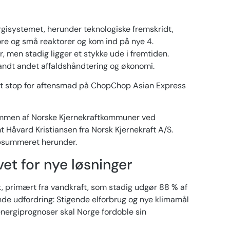
ergisystemet, herunder teknologiske fremskridt,
ore og små reaktorer og kom ind på nye 4.
men stadig ligger et stykke ude i fremtiden.
andt andet affaldshåndtering og økonomi.
kort stop for aftensmad på ChopChop Asian Express
kommen af Norske Kjernekraftkommuner ved
Håvard Kristiansen fra Norsk Kjernekraft A/S.
psummeret herunder.
et for nye løsninger
t, primært fra vandkraft, som stadig udgør 88 % af
ende udfordring: Stigende elforbrug og nye klimamål
energiprognoser skal Norge fordoble sin