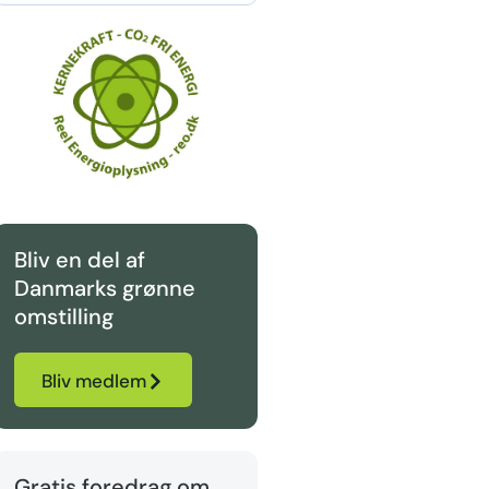
Bliv en del af
Danmarks grønne
omstilling
Bliv medlem
Gratis foredrag om