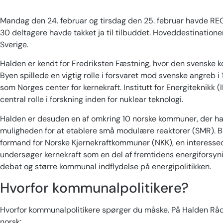
Mandag den 24. februar og tirsdag den 25. februar havde REO
30 deltagere havde takket ja til tilbuddet. Hoveddestination
Sverige.
Halden er kendt for Fredriksten Fæstning, hvor den svenske ko
Byen spillede en vigtig rolle i forsvaret mod svenske angreb 
som Norges center for kernekraft. Institutt for Energiteknikk (
central rolle i forskning inden for nuklear teknologi.
Halden er desuden en af omkring 10 norske kommuner, der ha
muligheden for at etablere små modulære reaktorer (SMR). B
formand for Norske Kjernekraftkommuner (NKK), en interesseo
undersøger kernekraft som en del af fremtidens energiforsyni
debat og større kommunal indflydelse på energipolitikken.
Hvorfor kommunalpolitikere?
Hvorfor kommunalpolitikere spørger du måske. På Halden Rådh
norsk: