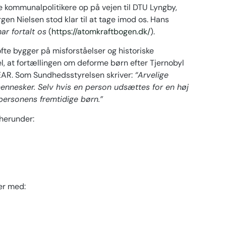
 kommunalpolitikere op på vejen til DTU Lyngby,
gen Nielsen stod klar til at tage imod os. Hans
ar fortalt os
(
https://atomkraftbogen.dk/
).
ofte bygger på misforståelser og historiske
l, at fortællingen om deforme børn efter Tjernobyl
CEAR. Som Sundhedsstyrelsen skriver:
“Arvelige
 mennesker. Selv hvis en person udsættes for en høj
 personens fremtidige børn.”
 herunder:
er med: