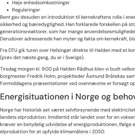
Høje enhedsomkostninger
Reguleringer
Bent gav desuden en introduktion til kernekraftens rolle i en
sikkerhed og bæredygtighed. Han forklarede forskellen på st
generationsreaktorer, som har mange anvendelsesmuligheder, 
Derudover adresserede han myter og fakta om kernekraft, bl
Fra DTU gik turen over Helsingør direkte til Halden med et 
(prøv det næste gang, du er i Sverige).
Tirsdag morgen kl. 9.00 på Halden Rådhus blev vi budt vel
borgmester Fredrik Holm, projektleder Åsmund Bråtekas samt 
Formiddagens præsentationer ved ovennævnte er forsøgt o
Energisituationen i Norge og behov
Norge har historisk set været selvforsynende med elektricite
landets elproduktion. Imidlertid står landet over for en voks
kræver en betydelig udvidelse af energiproduktionen. Ifølge 
elproduktion for at opfylde klimamålene i 2050.