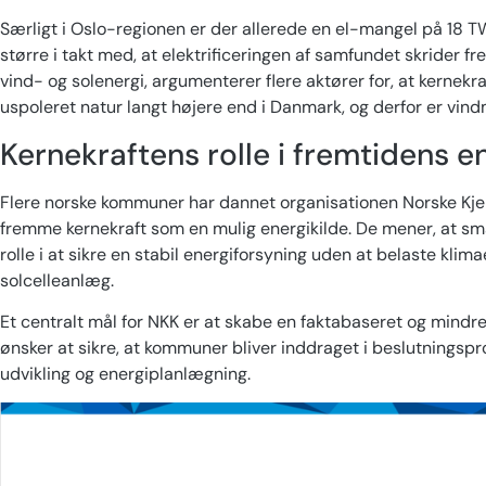
Særligt i Oslo-regionen er der allerede en el-mangel på 18 TW
større i takt med, at elektrificeringen af samfundet skrider 
vind- og solenergi, argumenterer flere aktører for, at kernek
uspoleret natur langt højere end i Danmark, og derfor er vin
Kernekraftens rolle i fremtidens e
Flere norske kommuner har dannet organisationen Norske Kje
fremme kernekraft som en mulig energikilde. De mener, at sm
rolle i at sikre en stabil energiforsyning uden at belaste kl
solcelleanlæg.
Et centralt mål for NKK er at skabe en faktabaseret og mindr
ønsker at sikre, at kommuner bliver inddraget i beslutningspr
udvikling og energiplanlægning.