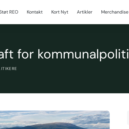
Støt REO
Kontakt
Kort Nyt
Artikler
Merchandise
aft for kommunalpolit
ITIKERE