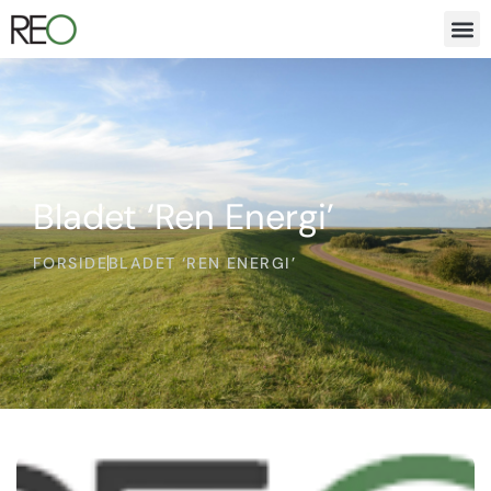
Bladet ‘Ren Energi’
FORSIDE
BLADET ‘REN ENERGI’