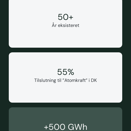
50
+
År eksisteret
55
%
Tilslutning til ”Atomkraft” i DK
+
500
 GWh