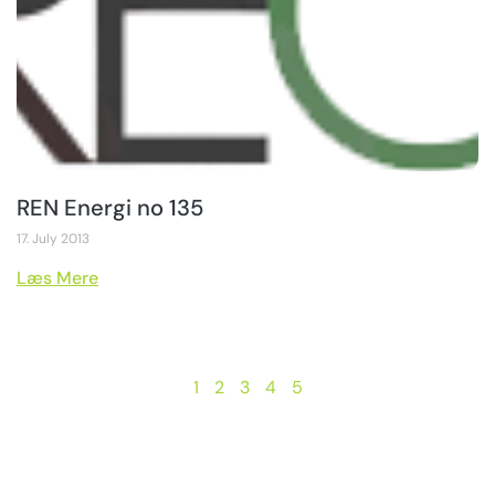
REN Energi no 135
17. July 2013
Læs Mere
1
2
3
4
5