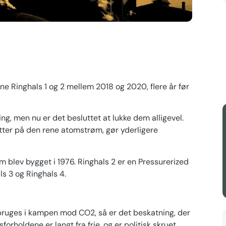
rne Ringhals 1 og 2 mellem 2018 og 2020, flere år før
ng, men nu er det besluttet at lukke dem alligevel.
atter på den rene atomstrøm, gør yderligere
 blev bygget i 1976. Ringhals 2 er en Pressurerized
s 3 og Ringhals 4.
r bruges i kampen mod CO2, så er det beskatning, der
orholdene er langt fra frie, og er politisk skruet