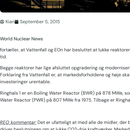
Kian
September 5, 2015
World Nuclear News
fortæller, at Vattenfall og EOn har besluttet at lukke reaktore
tid.
Begge reaktorer har lige afsluttet opgradering og moderniseri
Forklaring fra Vattenfall er, at markedsforholdene og høje sk
investeringer urentable.
Ringhals 1 er en Boiling Water Reactor (BWR) på 878 MWe, som
Water Reactor (PWR) på 807 MWe fra 1975. Tilbage er Ringhal
REO kommentar:
Det er ufatteligt at med alle de midler, de
driver beslutningen om at lukke CO2-frie kraftværker. Markedsf