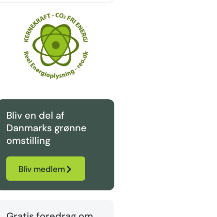
Bliv en del af
Danmarks grønne
omstilling
Bliv medlem
Gratis foredrag om