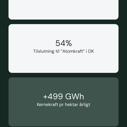
55
%
Tilslutning til ”Atomkraft” i DK
+
500
 GWh
Kernekraft pr hektar årligt