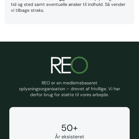
tid og sted samt eventuelle ønsker til indhold. Så vender
vi tilbage straks.
REO er en medlemsbaseret
oplysningsorganisation – drevet af frivillige. Vi har
derfor brug for støtte til vores arbejde.
50
+
År eksisteret