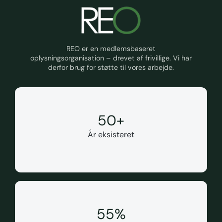
REO er en medlemsbaseret
oplysningsorganisation – drevet af frivillige. Vi har
derfor brug for støtte til vores arbejde.
50
+
År eksisteret
55
%