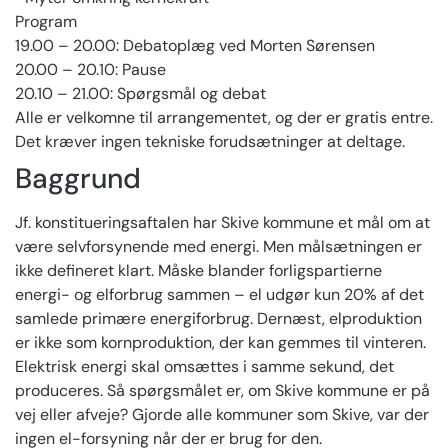
Program
19.00 – 20.00: Debatoplæg ved Morten Sørensen
20.00 – 20.10: Pause
20.10 – 21.00: Spørgsmål og debat
Alle er velkomne til arrangementet, og der er gratis entre.
Det kræver ingen tekniske for­ud­sæt­ninger at deltage.
Baggrund
Jf. konstitueringsaftalen har Skive kommune et mål om at
være selvforsynende med energi. Men målsætningen er
ikke defineret klart. Måske blander forligspartierne
energi- og elforbrug sammen – el udgør kun 20% af det
samlede primære energiforbrug. Dernæst, elproduktion
er ikke som kornproduktion, der kan gemmes til vinteren.
Elektrisk energi skal omsættes i samme sekund, det
produceres. Så spørgsmålet er, om Skive kommune er på
vej eller afveje? Gjorde alle kommuner som Skive, var der
ingen el-forsyning når der er brug for den.