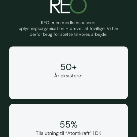
REO er en medlemsbaseret
oplysningsorganisation – drevet af frivillige. Vi har
derfor brug for støtte til vores arbejde.
50
+
År eksisteret
55
%
Tilslutning til ”Atomkraft” i DK