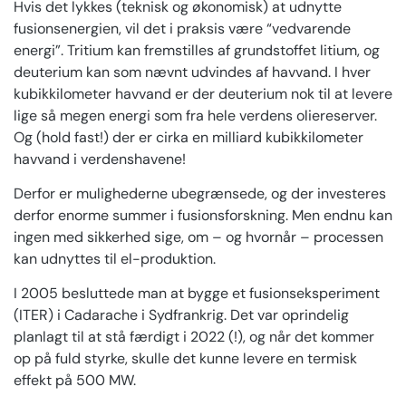
Hvis det lykkes (teknisk og økonomisk) at udnytte
fusionsenergien, vil det i praksis være “vedvarende
energi”. Tritium kan fremstilles af grundstoffet litium, og
deuterium kan som nævnt udvindes af havvand. I hver
kubikkilometer havvand er der deuterium nok til at levere
lige så megen energi som fra hele verdens oliereserver.
Og (hold fast!) der er cirka en milliard kubikkilometer
havvand i verdenshavene!
Derfor er mulighederne ubegrænsede, og der investeres
derfor enorme summer i fusionsforskning. Men endnu kan
ingen med sikkerhed sige, om – og hvornår – processen
kan udnyttes til el-produktion.
I 2005 besluttede man at bygge et fusionseksperiment
(ITER) i Cadarache i Sydfrankrig. Det var oprindelig
planlagt til at stå færdigt i 2022 (!), og når det kommer
op på fuld styrke, skulle det kunne levere en termisk
effekt på 500 MW.