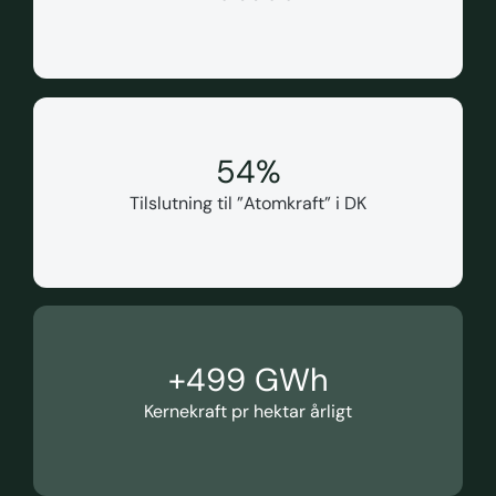
55
%
Tilslutning til ”Atomkraft” i DK
+
500
 GWh
Kernekraft pr hektar årligt