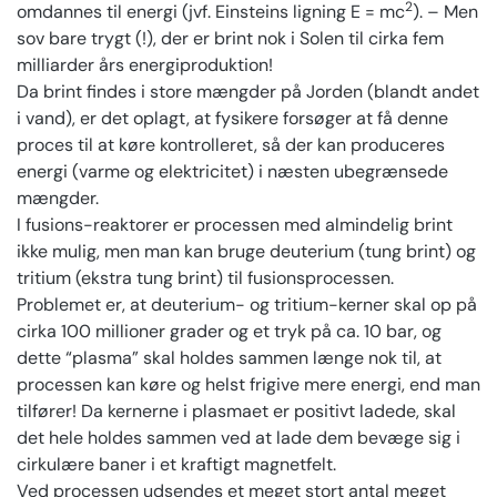
2
omdannes til energi (jvf. Einsteins ligning E = mc
). – Men
sov bare trygt (!), der er brint nok i Solen til cirka fem
milliarder års energiproduktion!
Da brint findes i store mængder på Jorden (blandt andet
i vand), er det oplagt, at fysikere forsøger at få denne
proces til at køre kontrolleret, så der kan produceres
energi (varme og elektricitet) i næsten ubegrænsede
mængder.
I fusions-reaktorer er processen med almindelig brint
ikke mulig, men man kan bruge deuterium (tung brint) og
tritium (ekstra tung brint) til fusionsprocessen.
Problemet er, at deuterium- og tritium-kerner skal op på
cirka 100 millioner grader og et tryk på ca. 10 bar, og
dette “plasma” skal holdes sammen længe nok til, at
processen kan køre og helst frigive mere energi, end man
tilfører! Da kernerne i plasmaet er positivt ladede, skal
det hele holdes sammen ved at lade dem bevæge sig i
cirkulære baner i et kraftigt magnetfelt.
Ved processen udsendes et meget stort antal meget