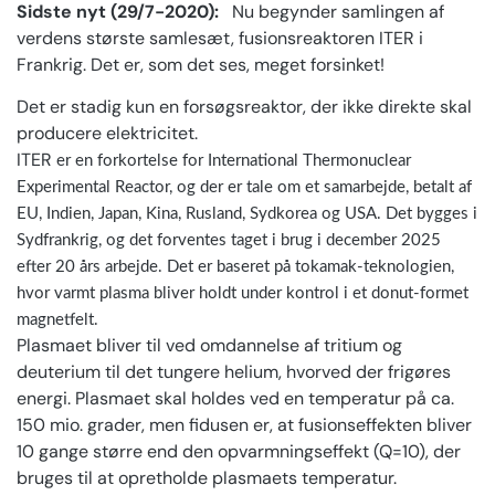
Sidste nyt (29/7-2020):
Nu begynder samlingen af
verdens største samlesæt, fusionsreaktoren ITER i
Frankrig. Det er, som det ses, meget forsinket!
Det er stadig kun en forsøgsreaktor, der ikke direkte skal
producere elektricitet.
ITER
er en forkortelse for International Thermonuclear
Experimental Reactor, og der er tale om et samarbejde, betalt af
EU, Indien, Japan, Kina, Rusland, Sydkorea og USA. Det bygges i
Sydfrankrig, og det forventes
taget i brug i december 2025
efter 20 års arbejde. Det er baseret på tokamak-teknologien,
hvor varmt plasma bliver holdt under kontrol i et donut-formet
magnetfelt.
Plasmaet bliver til ved omdannelse af tritium og
deuterium til det tungere helium, hvorved der frigøres
energi. Plasmaet skal holdes ved en temperatur på ca.
150 mio. grader, men fidusen er, at fusionseffekten bliver
10 gange større end den opvarmningseffekt (Q=10), der
bruges til at opretholde plasmaets temperatur.