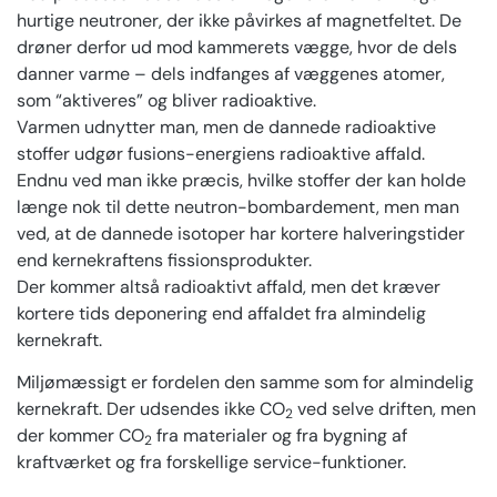
hurtige neutroner, der ikke påvirkes af magnetfeltet. De
drøner derfor ud mod kammerets vægge, hvor de dels
danner varme – dels indfanges af væggenes atomer,
som “aktiveres” og bliver radioaktive.
Varmen udnytter man, men de dannede radioaktive
stoffer udgør fusions-energiens radioaktive affald.
Endnu ved man ikke præcis, hvilke stoffer der kan holde
længe nok til dette neutron-bombardement, men man
ved, at de dannede isotoper har kortere halveringstider
end kernekraftens fissionsprodukter.
Der kommer altså radioaktivt affald, men det kræver
kortere tids deponering end affaldet fra almindelig
kernekraft.
Miljømæssigt er fordelen den samme som for almindelig
kernekraft. Der udsendes ikke CO
ved selve driften, men
2
der kommer CO
fra materialer og fra bygning af
2
kraftværket og fra forskellige service-funktioner.