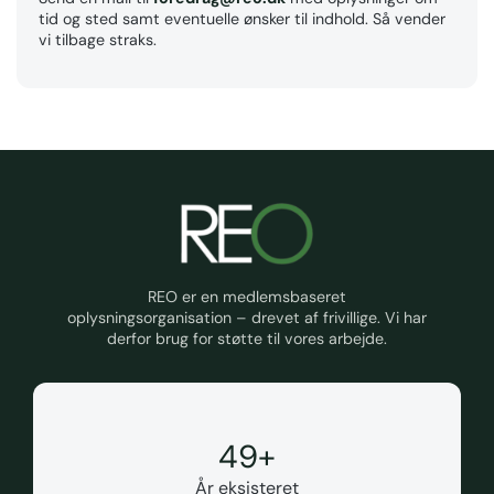
tid og sted samt eventuelle ønsker til indhold. Så vender
vi tilbage straks.
REO er en medlemsbaseret
oplysningsorganisation – drevet af frivillige. Vi har
derfor brug for støtte til vores arbejde.
50
+
År eksisteret