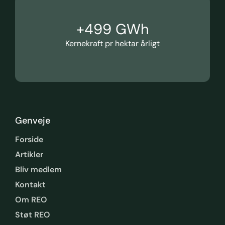
+
500
 GWh
Kernekraft pr hektar årligt
Genveje
Forside
Artikler
Bliv medlem
Kontakt
Om REO
Støt REO