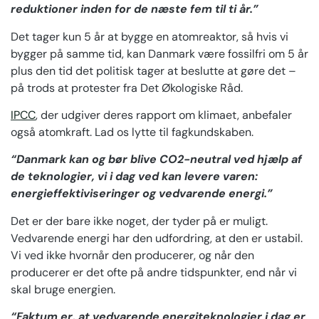
reduktioner inden for de næste fem til ti år.”
Det tager kun 5 år at bygge en atomreaktor, så hvis vi
bygger på samme tid, kan Danmark være fossilfri om 5 år
plus den tid det politisk tager at beslutte at gøre det –
på trods at protester fra Det Økologiske Råd.
IPCC
, der udgiver deres rapport om klimaet, anbefaler
også atomkraft. Lad os lytte til fagkundskaben.
“Danmark kan og bør blive CO2-neutral ved hjælp af
de teknologier, vi i dag ved kan levere varen:
energieffektiviseringer og vedvarende energi.”
Det er der bare ikke noget, der tyder på er muligt.
Vedvarende energi har den udfordring, at den er ustabil.
Vi ved ikke hvornår den producerer, og når den
producerer er det ofte på andre tidspunkter, end når vi
skal bruge energien.
“Faktum er, at vedvarende energiteknologier i dag er