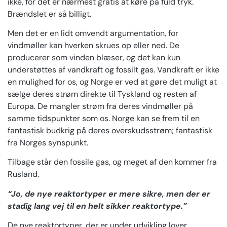
ikke, for det er nærmest gratis at køre på fuld tryk.
Brændslet er så billigt.
Men det er en lidt omvendt argumentation, for
vindmøller kan hverken skrues op eller ned. De
producerer som vinden blæser, og det kan kun
understøttes af vandkraft og fossilt gas. Vandkraft er ikke
en mulighed for os, og Norge er ved at gøre det muligt at
sælge deres strøm direkte til Tyskland og resten af
Europa. De mangler strøm fra deres vindmøller på
samme tidspunkter som os. Norge kan se frem til en
fantastisk budkrig på deres overskudsstrøm; fantastisk
fra Norges synspunkt.
Tilbage står den fossile gas, og meget af den kommer fra
Rusland.
“Jo, de nye reaktortyper er mere sikre, men der er
stadig lang vej til en helt sikker reaktortype.”
De nye reaktortyper, der er under udvikling lover