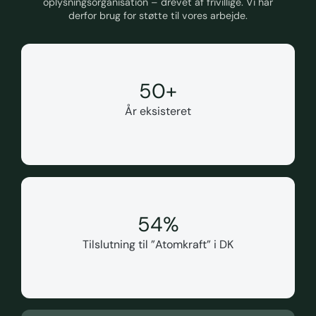
oplysningsorganisation – drevet af frivillige. Vi har
derfor brug for støtte til vores arbejde.
50
+
År eksisteret
55
%
Tilslutning til ”Atomkraft” i DK