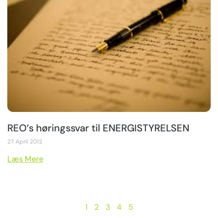
REO’s høringssvar til ENERGISTYRELSEN
27. April 2012
Læs Mere
1
2
3
4
5