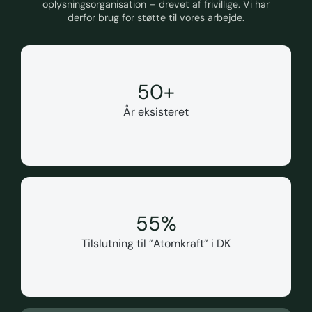
oplysningsorganisation – drevet af frivillige. Vi har
derfor brug for støtte til vores arbejde.
50
+
År eksisteret
55
%
Tilslutning til ”Atomkraft” i DK