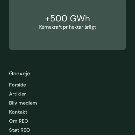
+
500
 GWh
Kernekraft pr hektar årligt
Genveje
Forside
Artikler
Bliv medlem
Kontakt
Om REO
Støt REO