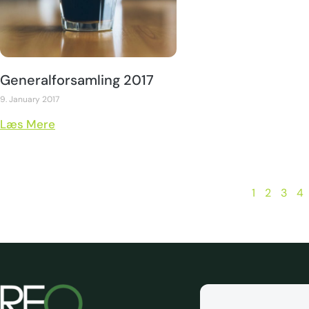
Generalforsamling 2017​
9. January 2017
Læs Mere
1
2
3
4