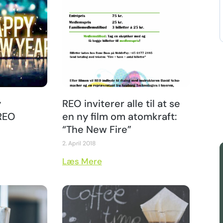
y
REO inviterer alle til at se
REO
en ny film om atomkraft:
“The New Fire”
2. April 2018
Læs Mere