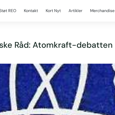
Støt REO
Kontakt
Kort Nyt
Artikler
Merchandise
ske Råd: Atomkraft-debatten e