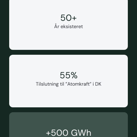
50
+
År eksisteret
55
%
Tilslutning til ”Atomkraft” i DK
+
500
 GWh